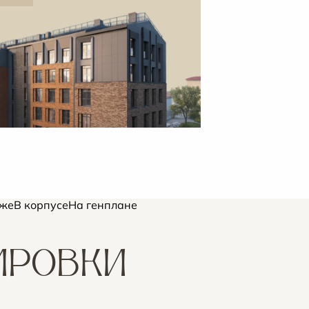
аже
В корпусе
На генплане
ИРОВКИ