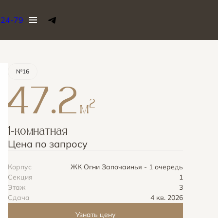
-24-79
Узнать цену
№16
47.2
2
м
1-комнатная
Цена по запросу
Корпус
ЖК Огни Започаинья - 1 очередь
Секция
1
Этаж
3
Сдача
4 кв. 2026
Узнать цену